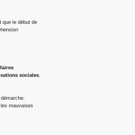
r
t que le début de
éhension
faires
isations sociales
.
e démarche.
r les mauvaises