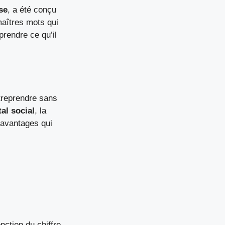
se
, a été conçu
aîtres mots qui
prendre ce qu’il
treprendre sans
al social
, la
d’avantages qui
nction du chiffre