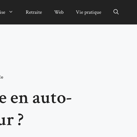
ise
Retraite
Web
Vie pratique
Ce
e en auto-
r ?