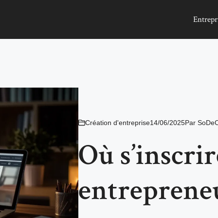
Entrepr
Création d'entreprise
14/06/2025
Par
SoDe
Où s’inscrir
entrepreneu